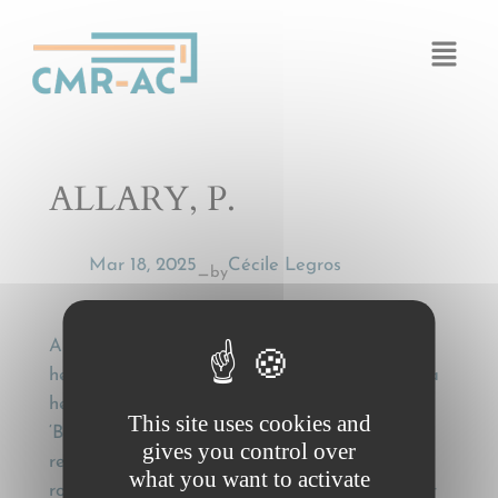
Cookies management panel
ALLARY, P.
Mar 18, 2025
Cécile Legros
by
—
ALLARY, P., De verhaalbaarheid van fiscale
heffingen (en boeten) op de wegvervoerder na
het cassatiearrest van 30 mei 2002; de
This site uses cookies and
‘Buchanan-doctrine’ bevestigd? [The
gives you control over
recoverability of tax levies (and fines) from
what you want to activate
road hauliers following the cassation judgment