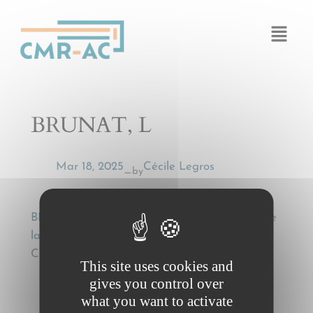
Cookies management panel
BRUNAT, L
Mar 18, 2025
Cécile Legros
by
—
BRUNAT, L, Deux questions d’interprétation de
la CMR [Two issues of interpretation of the
CMR] , Bulletin des Transports, (1977), 190.
This site uses cookies and
gives you control over
what you want to activate