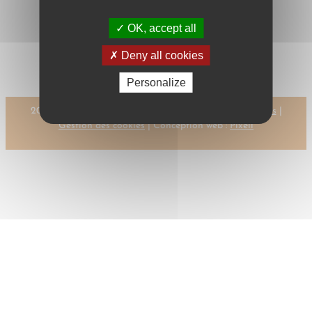
OK, accept all
←
Previous:
Next:
BRUNAT, P.
BRUNAT, L.
→
Deny all cookies
Personalize
2023 © CMR-AC Tous droits réservés |
Mentions légales
|
Gestion des cookies
| Conception web :
Pixell