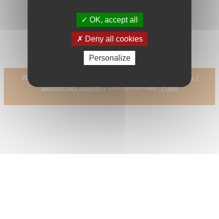
OK, accept all
←
Previous:
Next:
CSOKLICH,
CSOKLICH, P. H.
P. H.
→
Deny all cookies
Personalize
2023 © CMR-AC Tous droits réservés |
Mentions légales
|
Gestion des cookies
| Conception web :
Pixell