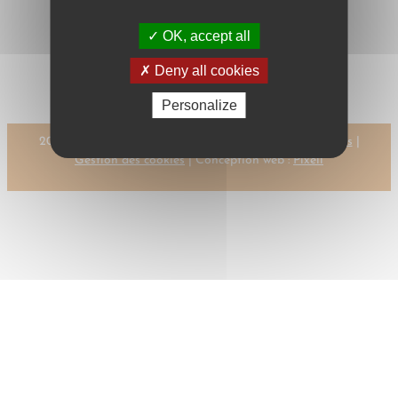
OK, accept all
←
Previous:
Next:
CSOKLICH,
CSOKLICH, P. H.
P. H.
→
Deny all cookies
Personalize
2023 © CMR-AC Tous droits réservés |
Mentions légales
|
Gestion des cookies
| Conception web :
Pixell