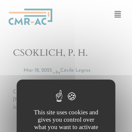
Cookies management panel
CSOKLICH, P. H.
Mar 18, 2025
Cécile Legros
by
—
CSOKLICH, P., Anmerkungen zu Art. 34 CMR
[Notes on Article 34 CMR], Österreichische
Juristen-Zeitung, 58 (2003), 41-47
This site uses cookies and
gives you control over
what you want to activate