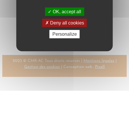
OK, accept all
Deny all cookies
←
Previous:
JESSER-
Next:
JESSER,
Personalize
HUß, H.
H.
→
2023 © CMR-AC Tous droits réservés |
Mentions légales
|
Gestion des cookies
| Conception web :
Pixell