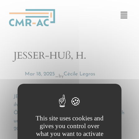
Cookies management panel
JESSER-HUß, H.
Mar 18, 2025
Cécile Legros
by
—
JESSER-HUß, H., Haftungsbegrenzungen und
ihre Durchbrechung nach der CMR in
Österreich [Limitation of liability and its breach
This site uses cookies and
under the CMR in Austria], Transportrecht,
gives you control over
2004, 111-114.
what you want to activate