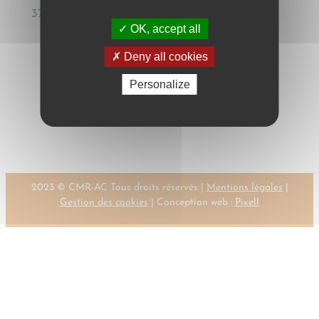
373-378
OK, accept all
Deny all cookies
Personalize
←
Previous:
Next:
KOLLER, I.
KOLLER, I.
→
2023 © CMR-AC Tous droits réservés |
Mentions légales
|
Gestion des cookies
| Conception web :
Pixell