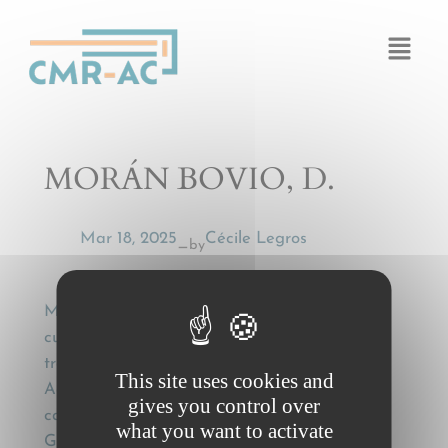
Cookies management panel
MORÁN BOVIO, D.
Mar 18, 2025
Cécile Legros
by
—
MORÁN BOVIO, D., , El concepto de dolo y
culpa equiparable a dolo por parte del
transportista: art. 29 del convenio CMR, in:
This site uses cookies and
Actualidad jurídica del transporte por
gives you control over
carretera: in memoriam F.M. Sánchez
what you want to activate
Gamborino