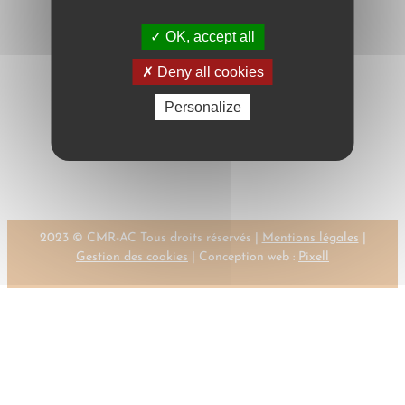
OK, accept all
Deny all cookies
Personalize
←
Previous:
Next:
MONTEYNARD DE,
MULLER, M.
G.
→
2023 © CMR-AC Tous droits réservés |
Mentions légales
|
Gestion des cookies
| Conception web :
Pixell