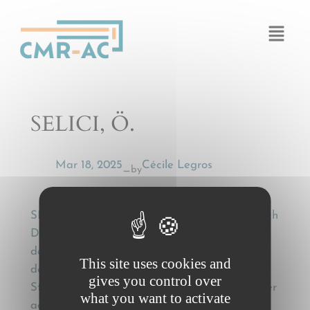
Cookies management panel
SELICI, Ö.
Mar 18, 2025
Cécile Legros
by
—
SELICI, Ö., Die Haftung des Frachtführers nach
Deutschem und Türkischem Recht und nach
den Bestimmungen­ des Übereinkommens über
This site uses cookies and
den Beförderungsvertrag­ im internationalen
gives you control over
Straßengüterverkehr [The liability of the carrier
what you want to activate
according to German and Turkish law and