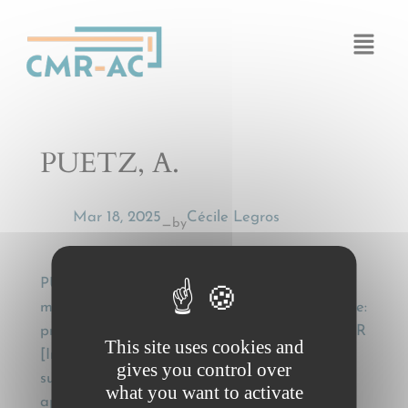
Cookies management panel
PUETZ, A.
Mar 18, 2025
Cécile Legros
by
—
PUETZ, A., Transporte internacional de
mercancías por carretera y sumisión a arbitraje:
problemas en la aplicación del artículo 33 CMR
This site uses cookies and
[International carriage of goods by road and
gives you control over
submission to arbitration: problems of
what you want to activate
application of Article 33 CMR] , Revista de