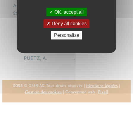
Arbitraje Comercial y de Inversiones, vol. IV-3,
OK, accept all
2011, pp. 869-884
Deny all cookies
Personalize
←
Previous:
Next:
PUTZEYS, J.
PUETZ, A.
→
2023 © CMR-AC Tous droits réservés |
Mentions légales
|
Gestion des cookies
| Conception web :
Pixell