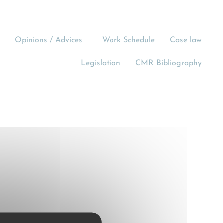
Opinions / Advices
Work Schedule
Case law
Legislation
CMR Bibliography