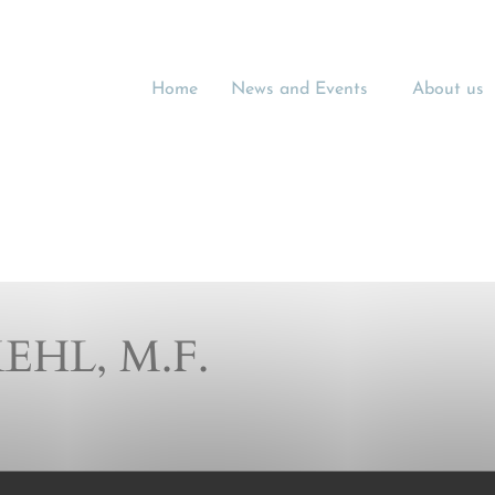
Home
News and Events
About us
EHL, M.F.