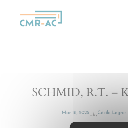
Cookies management panel
SCHMID, R.T. – K
Mar 18, 2025
Cécile Legros
by
—