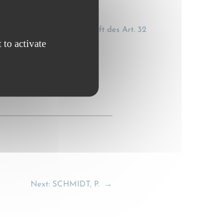
 der Verjährungsvorschrift des Art. 32
 to activate
1995), 435
Next:
SCHMIDT, P.
→